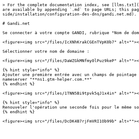
> For the complete documentation index, see [llms.txt](
are available by appending `.md` to page URLs; this pag
side/installation/configuration-des-dns/gandi.net.md).

# Gandi.net

Se connecter à votre compte GANDI, rubrique "Nom de dom
<figure><img src="/files/IcXNhKrakCGEnTVpK0b7" alt=""><
Sélectionner votre nom de domaine :

<figure><img src="/files/DaWZGkMNfmy0lPuz9keP" alt=""><
{% hint style="info" %}

Ajouter une première entrée avec un champs de pointage 
nameserver "**ns1.gtm-helper.com.**"

{% endhint %}

<figure><img src="/files/1TNN5Bi9tpvk5qJ1x4in" alt=""><
{% hint style="info" %}

Renouveler l'opération une seconde fois pour le même so
{% endhint %}
