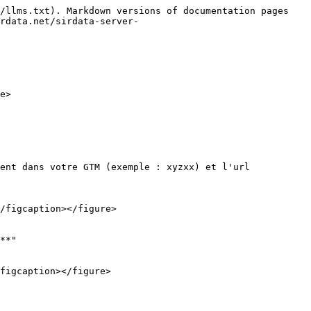
/llms.txt). Markdown versions of documentation pages 
rdata.net/sirdata-server-
e>

ent dans votre GTM (exemple : xyzxx) et l'url 
/figcaption></figure>

**"
