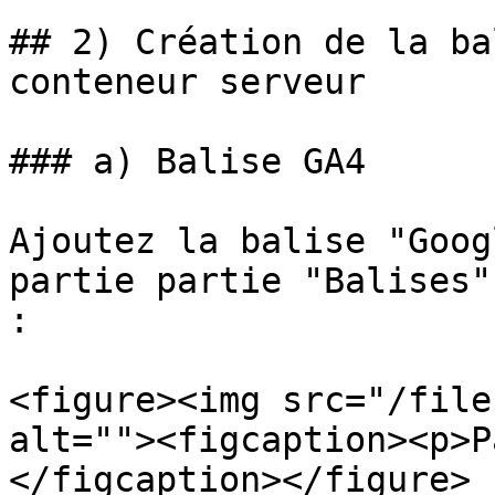
## 2) Création de la ba
conteneur serveur

### a) Balise GA4

Ajoutez la balise "Goog
partie partie "Balises"
:

<figure><img src="/file
alt=""><figcaption><p>P
</figcaption></figure>
